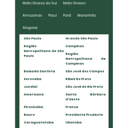
Mato Grosso do Sul
Mato Grosso
Amazonas
Piauí
Pará
Maranhão
Alagoas
São Paulo
Grande São Paulo
Região
Campinas
Metropolitana de São
Região
Paulo
Metropolitana de
Campinas
Baixada Santista
São José dos Campos
Sorocaba
Ribeirão Preto
Jundiaí
São José do Rio Preto
Americana
Santa Bárbara
d'Oeste
Piracicaba
Franca
Bauru
Presidente Prudente
Caraguatatuba
Ubatuba