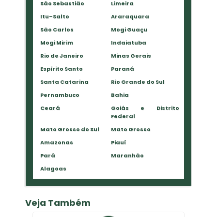
São Sebastião
Limeira
Itu–Salto
Araraquara
São Carlos
Mogi Guaçu
Mogi Mirim
Indaiatuba
Rio de Janeiro
Minas Gerais
Espírito Santo
Paraná
Santa Catarina
Rio Grande do Sul
Pernambuco
Bahia
Ceará
Goiás e Distrito
Federal
Mato Grosso do Sul
Mato Grosso
Amazonas
Piauí
Pará
Maranhão
Alagoas
Veja Também