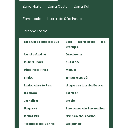
Zona Norte
Zona Oeste
Zona Sul
Zona Leste
Litoral de São Paulo
Personalizado
São Caetano do Sul
São Bernardo do
Campo
Santo André
Diadema
Guarulhos
Suzano
Ribeirão Pires
Mauá
Embu
Embu Guaçú
Embu das Artes
Itapecerica da Serra
Osasco
Barueri
Jandira
Cotia
Itapevi
Santana de Parnaíba
Caierias
Franco da Rocha
Taboão da Serra
Cajamar