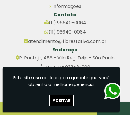
Informações
Contato
(11) 96640-0064
(11) 96640-0064
atendimento@florestativa.com.br
Endereço
R. Pantojo, 486 - Vila Reg. Feijó - São Paulo
/ SP - CEP: 03343-000
Segunda à Sexta: 07:30h - 17:30h
Este site usa cookies para garantir que você
obtenha a melhor experiência.
FlorestAtiva - Soluções Personalizadas para um
Futuro Sustentável
ACEITAR