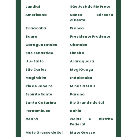
Jundiaí
São José do Rio Preto
Americana
Santa Bárbara
d'Oeste
Piracicaba
Franca
Bauru
Presidente Prudente
Caraguatatuba
Ubatuba
São Sebastião
Limeira
Itu–Salto
Araraquara
São Carlos
Mogi Guaçu
Mogi Mirim
Indaiatuba
Rio de Janeiro
Minas Gerais
Espírito Santo
Paraná
Santa Catarina
Rio Grande do Sul
Pernambuco
Bahia
Ceará
Goiás e Distrito
Federal
Mato Grosso do Sul
Mato Grosso