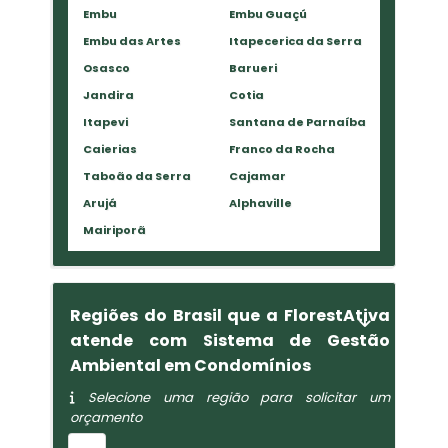
Embu
Embu Guaçú
Embu das Artes
Itapecerica da Serra
Osasco
Barueri
Jandira
Cotia
Itapevi
Santana de Parnaíba
Caierias
Franco da Rocha
Taboão da Serra
Cajamar
Arujá
Alphaville
Mairiporã
Regiões do Brasil que a FlorestAtiva
atende com Sistema de Gestão
Ambiental em Condomínios
Selecione uma região para solicitar um
orçamento