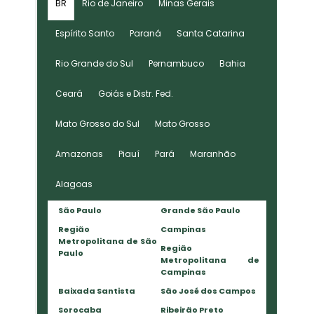
BR
Rio de Janeiro
Minas Gerais
Espírito Santo
Paraná
Santa Catarina
Rio Grande do Sul
Pernambuco
Bahia
Ceará
Goiás e Distr. Fed.
Mato Grosso do Sul
Mato Grosso
Amazonas
Piauí
Pará
Maranhão
Alagoas
São Paulo
Grande São Paulo
Região
Campinas
Metropolitana de São
Região
Paulo
Metropolitana de
Campinas
Baixada Santista
São José dos Campos
Sorocaba
Ribeirão Preto