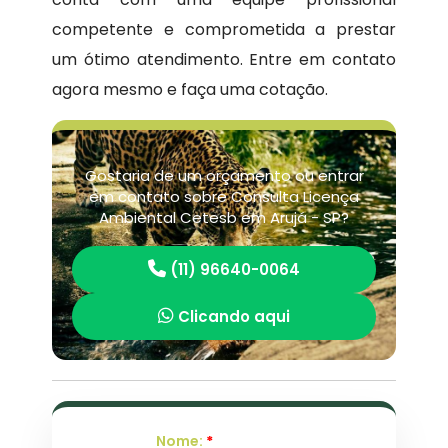
competente e comprometida a prestar
um ótimo atendimento. Entre em contato
agora mesmo e faça uma cotação.
Gostaria de um orçamento ou entrar
em contato sobre Consulta Licença
Ambiental Cetesb em Arujá - SP?
(11) 96640-0064
Clicando aqui
Nome:
*