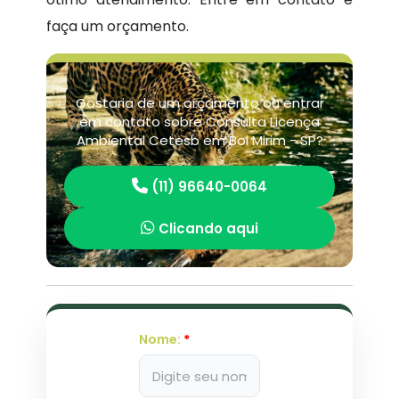
faça um orçamento.
Gostaria de um orçamento ou entrar
em contato sobre Consulta Licença
Ambiental Cetesb em Boi Mirim - SP?
(11) 96640-0064
Clicando aqui
Nome:
*