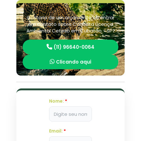
Gostaria de um orçamento ou entrar
em contato sobre Consulta Licença
Ambiental Cetesb em Cubatão - SP?
(11) 96640-0064
Clicando aqui
Nome:
*
Email:
*