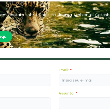
em contato sobre Consulta Licença Ambiental Cetesb
aqui
Email:
*
Assunto:
*