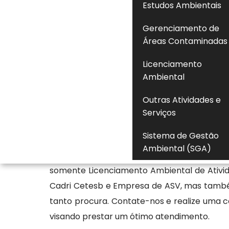
Estudos Ambientais
permitindo acompanhar seu status, praz
Gerenciamento de
empreendimento. Essa verificação é fund
Áreas Contaminadas
identificar pendências documentais e ass
cumpridas. O acompanhamento adequado co
Licenciamento
de embargo e fortalece a segurança ju
Ambiental
permaneça alinhada às normas ambientais v
Outras Atividades e
licenciamento.
Serviços
Empresa especializada em c
Sistema de Gestão
Ambiental (SGA)
Por ser a principal empresa de Ambiental
somente Licenciamento Ambiental de Ativid
Cadri Cetesb e Empresa de ASV, mas também
tanto procura. Contate-nos e realize uma
visando prestar um ótimo atendimento.