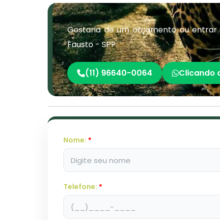
Gostaria de um orçamento ou entrar 
Fausto - SP?
(11) 96640-0064
Clicando 
Nome:
*
Telefone:
*