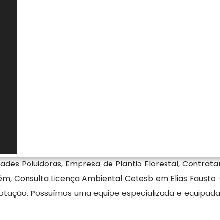
os e eventuais exigências técnicas vinculadas ao
amental para confirmar a regularidade da atividade,
egurar que as condicionantes impostas estejam sendo
ntribui para a prevenção de autuações, evita riscos
rídica do responsável, garantindo que a operação
igentes e às obrigações estabelecidas no processo de
onsulta licença ambiental cetesb
, a Florestativa Solucoes Ambientais Ltda conta com 
ades Poluidoras, Empresa de Plantio Florestal, Contrat
, Consulta Licença Ambiental Cetesb em Elias Fausto - 
 cotação. Possuímos uma equipe especializada e equipa