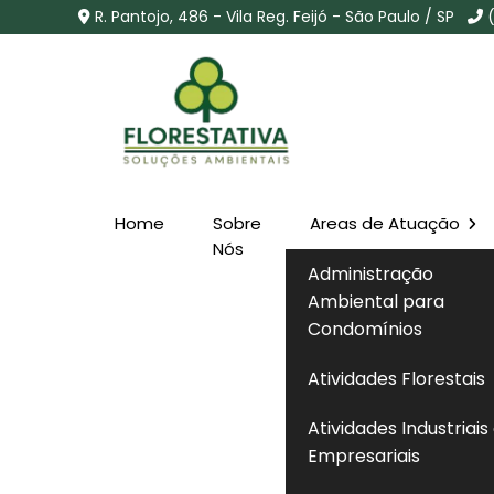
R. Pantojo, 486 - Vila Reg. Feijó - São Paulo / SP
Home
Sobre
Areas de Atuação
Consulta Licença Amb
Nós
Administração
em Elias Fausto - SP
Ambiental para
Condomínios
Home
»
Informações
»
Consulta Licença Ambiental C
Atividades Florestais
Atividades Industriais
Empresariais
A
consulta licença ambiental cetesb
é
validade e condições de uma licença emi