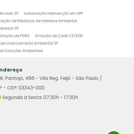
Arvores SP
Autorização Intervenção em APP
tação de Resíduos de Interesse Ambiental
biental SP
boração de PGRS
Emissão de Cadri CETESB
de Licenciamento Ambiental SP
de Soluções Ambientais
o Ambiental Simplificado
tal
Investigação Ambiental Preliminar
ndereço
s Poluidoras
Outorga Ambiental
R. Pantojo, 486 - Vila Reg. Feijó - São Paulo /
Ambiental
Sistema de Gestão Ambiental
P - CEP: 03343-000
amento Ambiental
do Ambiental
Remoção de Arvore
Segunda à Sexta: 07:30h - 17:30h
iental
Consulta Cadri
Consulta Cadri Cetesb
ultoria
Licença Ambiental Cetesb Consulta
enciamento Ambiental de Atividades Poluidoras
de Graprohab Licenciamento Ambiental
Contratar Projeto Compensação Ambiental