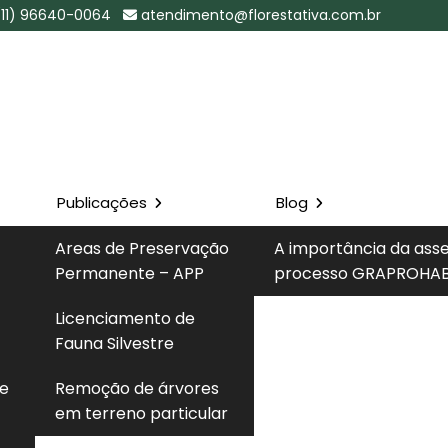
(11) 96640-0064
atendimento@florestativa.com.br
Publicações
Blog
iental Cetesb
Areas de Preservação
A importância da ass
Permanente – APP
processo GRAPROHAB
Solicite um 
Licenciamento de
etesb em Elias Fausto - SP
Fauna Silvestre
 e
Remoção de árvores
em terreno particular
 o procedimento utilizado para verificar a situação,
tida pelo órgão ambiental do Estado de São Paulo,