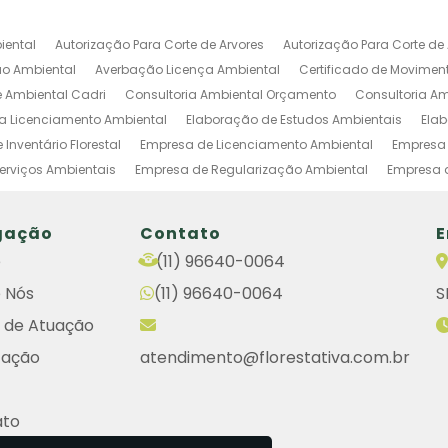
iental
Autorização Para Corte de Arvores
Autorização Para Corte de 
o Ambiental
Averbação Licença Ambiental
Certificado de Movimen
e Ambiental Cadri
Consultoria Ambiental Orçamento
Consultoria Am
ia Licenciamento Ambiental
Elaboração de Estudos Ambientais
Ela
Inventário Florestal
Empresa de Licenciamento Ambiental
Empresa 
erviços Ambientais
Empresa de Regularização Ambiental
Empresa 
 de Estudos Ambientais
Empresas de Investigação Ambiental
Estud
Condomínios
Gestão Ambiental Industrial
Inventario Florestal Ambien
gação
Contato
E
CETESB
Licença Para Intervenção em APP
Licenciamento de Atividade
e
(11) 96640-0064
Cadri
Serviços E Consultoria Ambiental
Serviços de Licenciamento 
 Nós
(11) 96640-0064
S
tema de Licenciamento de Atividades Poluidoras
Empresas de Licenci
em Terreno Particular
Remoção de Árvores em Terreno Particular
Lau
 de Atuação
ientais
Cetesb Cadri
Cetesb Consulta
Cetesb Licenciamento Amb
cação
atendimento@florestativa.com.br
biental Cetesb
Consulta Licença Cetesb
Engenharia Ambiental Cons
o Cetesb Consulta
Renovação da Licença de Operação Cetesb
Lic
ato
toria Ambiental
Autorização de Supressão de Vegetação
Empresa 
se e Aprovação de Projetos Habitacionais
Empresa de Plantio Florestal