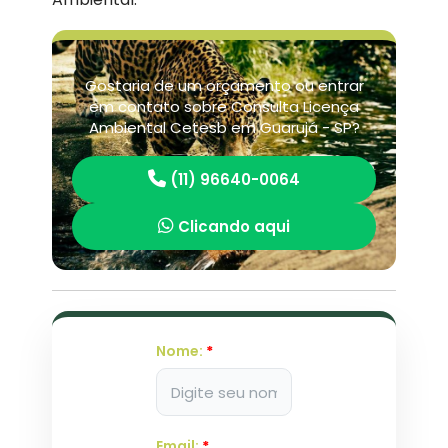
Gostaria de um orçamento ou entrar
em contato sobre Consulta Licença
Ambiental Cetesb em Guarujá - SP?
(11) 96640-0064
Clicando aqui
Nome:
*
Email:
*