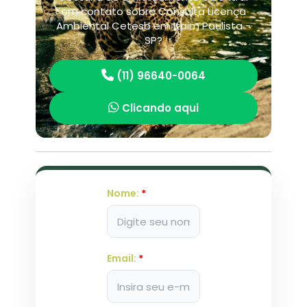
em contato sobre Consulta Licença
Ambiental Cetesb em Itaim Paulista -
SP?
(11) 96640-0064
Clicando aqui
Nome:
*
Email:
*