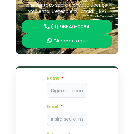
em contato sobre Consulta Licença
Ambiental Cetesb em Jundiaí - SP?
(11) 96640-0064
Clicando aqui
Nome:
*
Email:
*