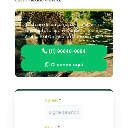
Gostaria de um orçamento ou entrar
em contato sobre Consulta Licença
Ambiental Cetesb em Louveira - SP?
(11) 96640-0064
Clicando aqui
Nome:
*
Email:
*