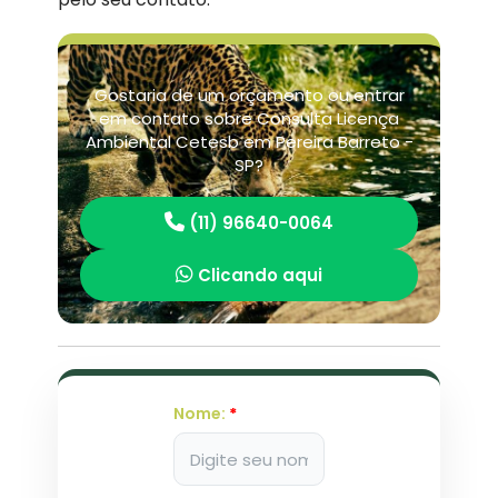
Gostaria de um orçamento ou entrar
em contato sobre Consulta Licença
Ambiental Cetesb em Pereira Barreto -
SP?
(11) 96640-0064
Clicando aqui
Nome:
*