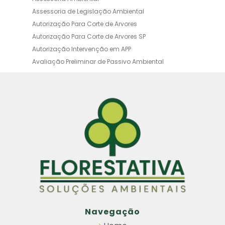
Assessoria de Legislação Ambiental
Autorização Para Corte de Arvores
Autorização Para Corte de Arvores SP
Autorização Intervenção em APP
Avaliação Preliminar de Passivo Ambiental
Averbação Ambiental
Averbação Licença Ambiental
Certificado de Movimentação de Resíduos de
Interesse Ambiental
Certificado de Movimentação de Resíduos de
Interesse Ambiental Cadri
Consultoria Ambiental Orçamento
Consultoria Ambiental SP
Consultoria de Compensação Ambiental
Consultoria Licenciamento Ambiental
Elaboração de Estudos Ambientais
Elaboração de PGRS
Emissão de Cadri CETESB
Navegação
Empresa de Gestão de Resíduos Sólidos