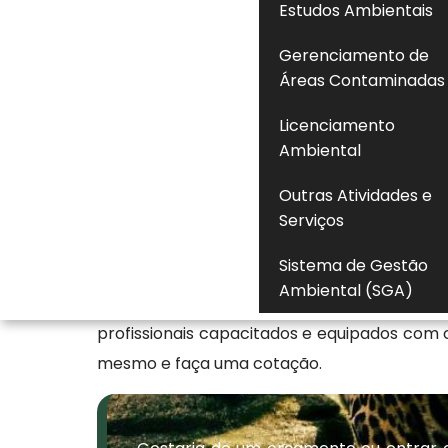
Estudos Ambientais
de atendimento e cumprimento de padrões i
Gerenciamento de
Seja bem-vindo à FlorestAtiva, uma empres
Áreas Contaminadas
diversas em sustentabilidade e preserva
soluções? Continue navegando em nosso
Licenciamento
especialistas através dos canais de comunic
Ambiental
Empresa especializada em c
Outras Atividades e
Serviços
Especializada em Empresa de Tratamento d
Sistema de Gestão
Licenciamento Ambiental Graprohab e Lice
Ambiental (SGA)
Licença Ambiental Cetesb na Cidade Adema
profissionais capacitados e equipados com
mesmo e faça uma cotação.