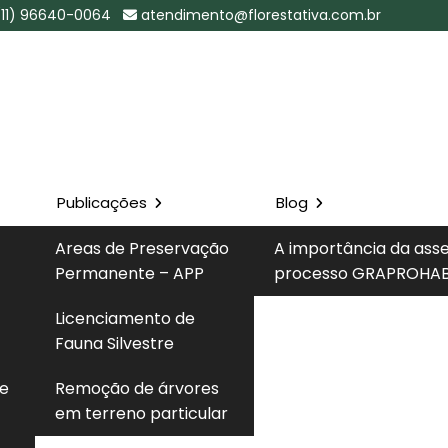
(11) 96640-0064
atendimento@florestativa.com.br
Publicações
Blog
iental Cetesb
Areas de Preservação
A importância da ass
P
Permanente – APP
processo GRAPROHAB
Solicite um 
Licenciamento de
Cetesb na Cidade Ademar - SP
Fauna Silvestre
 e
Remoção de árvores
em terreno particular
consulta licença ambiental cetesb
com profissionais
rmas técnicas e legais vigentes, ampla disponibilidade