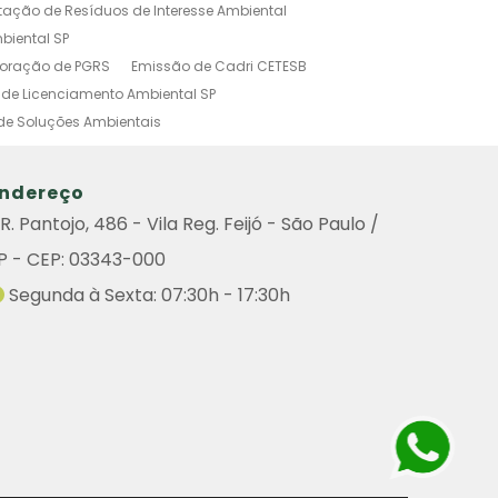
tação de Resíduos de Interesse Ambiental
biental SP
boração de PGRS
Emissão de Cadri CETESB
de Licenciamento Ambiental SP
de Soluções Ambientais
o Ambiental Simplificado
tal
Investigação Ambiental Preliminar
ndereço
s Poluidoras
Outorga Ambiental
R. Pantojo, 486 - Vila Reg. Feijó - São Paulo /
Ambiental
Sistema de Gestão Ambiental
P - CEP: 03343-000
amento Ambiental
do Ambiental
Remoção de Arvore
Segunda à Sexta: 07:30h - 17:30h
iental
Consulta Cadri
Consulta Cadri Cetesb
ultoria
Licença Ambiental Cetesb Consulta
enciamento Ambiental de Atividades Poluidoras
de Graprohab Licenciamento Ambiental
Contratar Projeto Compensação Ambiental
icenciamento Ambiental Industrial
Poda de Árvores