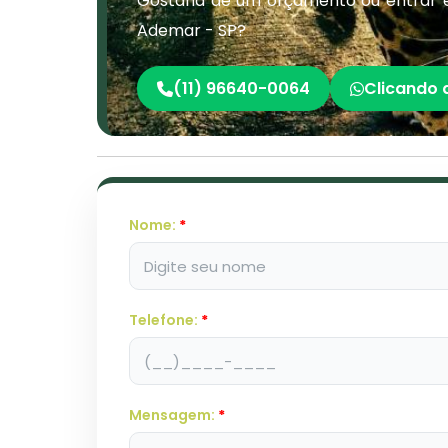
Gostaria de um orçamento ou entrar 
Ademar - SP?
(11) 96640-0064
Clicando 
Nome:
*
Telefone:
*
Mensagem:
*