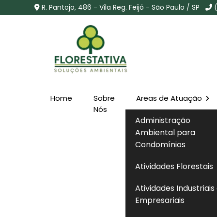
R. Pantojo, 486 - Vila Reg. Feijó - São Paulo / SP
Home
Sobre
Areas de Atuação
Consulta Licença Amb
Nós
Administração
na Cidade Ademar - S
Ambiental para
Condomínios
Home
»
Informações
»
Consulta Licença Ambiental 
Atividades Florestais
Atividades Industriais
Empresariais
Se você está procurando por soluções em
qualificados, entendimento completo das no