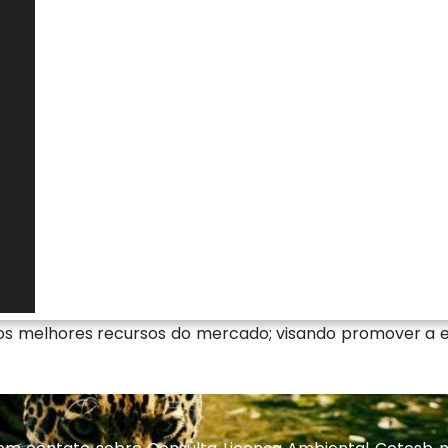
nternacionais de qualidade, encontrou o lugar certo.
a especializada em consultoria ambiental com soluções
ção do meio ambiente. Quer saber mais sobre nossas
 site! Se preferir, entre em contato com nossos
ação disponíveis e saiba mais.
onsulta licença ambiental cetesb
e Efluentes Industriais, Solucoes Ambientais, Empre
nciamento Cetesb Consulta, a Florestativa Solucoes 
r - SP com ótima qualidade. Somos a principal empres
 os melhores recursos do mercado; visando promover a 