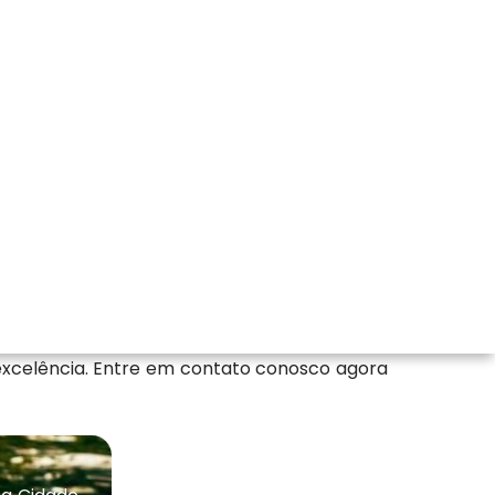
sa de Licenciamento Ambiental Industrial,
Ambientais Ltda também viabiliza Consulta
a do setor de Ambiental pois contamos com
excelência. Entre em contato conosco agora