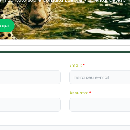
em contato sobre Consulta Licença Ambiental Cetesb 
aqui
Email:
*
Assunto:
*