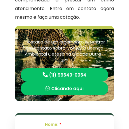
atendimento. Entre em contato agora
mesmo e faça uma cotação.
Gostaria de um orçamento ou entrar
em contato sobre Consulta Licença
Ambiental Cetesb na Cidade Dutra -
SP?
(11) 96640-0064
Clicando aqui
Nome:
*