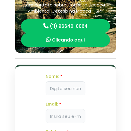
em contato sobre Consulta Licença
Ambiental Cetesb na Mooca - SP?
(11) 96640-0064
Clicando aqui
Nome:
*
Email:
*