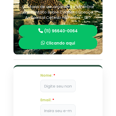
Gostaria de um orçamento ou entrar
em contato sobre Consulta Licença
Ambiental Cetesb na Penha - SP?
(11) 96640-0064
Clicando aqui
Nome:
*
Email:
*