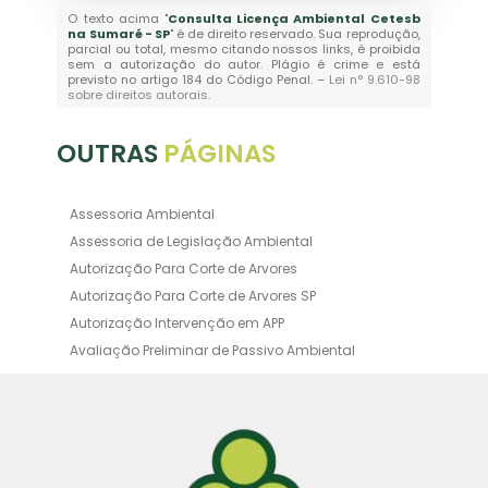
O texto acima "
Consulta Licença Ambiental Cetesb
na Sumaré - SP
" é de direito reservado. Sua reprodução,
parcial ou total, mesmo citando nossos links, é proibida
sem a autorização do autor. Plágio é crime e está
previsto no artigo 184 do Código Penal. –
Lei n° 9.610-98
sobre direitos autorais
.
OUTRAS
PÁGINAS
Assessoria Ambiental
Assessoria de Legislação Ambiental
Autorização Para Corte de Arvores
Autorização Para Corte de Arvores SP
Autorização Intervenção em APP
Avaliação Preliminar de Passivo Ambiental
Averbação Ambiental
Averbação Licença Ambiental
Certificado de Movimentação de Resíduos de
Interesse Ambiental
Certificado de Movimentação de Resíduos de
Interesse Ambiental Cadri