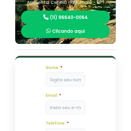
Ambiental Cetesb na Sumaré - SP?
(11) 96640-0064
Clicando aqui
Nome:
*
Email:
*
Telefone:
*