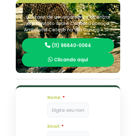
Gostaria de um orçamento ou entrar
em contato sobre Consulta Licença
Ambiental Cetesb na Vila Curuçá - SP?
(11) 96640-0064
Clicando aqui
Nome:
*
Email:
*