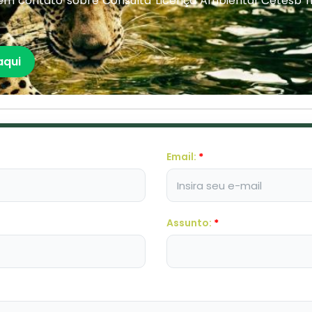
em contato sobre Consulta Licença Ambiental Cetesb 
aqui
Email:
*
Assunto:
*