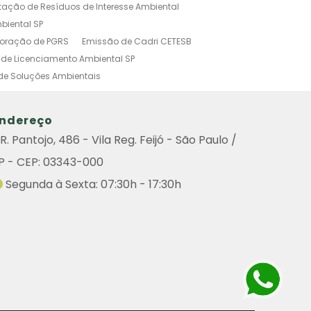
tação de Resíduos de Interesse Ambiental
biental SP
boração de PGRS
Emissão de Cadri CETESB
de Licenciamento Ambiental SP
de Soluções Ambientais
o Ambiental Simplificado
tal
Investigação Ambiental Preliminar
ndereço
s Poluidoras
Outorga Ambiental
R. Pantojo, 486 - Vila Reg. Feijó - São Paulo /
Ambiental
Sistema de Gestão Ambiental
P - CEP: 03343-000
amento Ambiental
do Ambiental
Remoção de Arvore
Segunda à Sexta: 07:30h - 17:30h
iental
Consulta Cadri
Consulta Cadri Cetesb
ultoria
Licença Ambiental Cetesb Consulta
enciamento Ambiental de Atividades Poluidoras
de Graprohab Licenciamento Ambiental
Contratar Projeto Compensação Ambiental
icenciamento Ambiental Industrial
Poda de Árvores