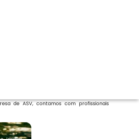
tais Ltda possui os melhores recursos do
 SP com a qualidade que você tanto almeja.
ção Cetesb, Administração Ambiental para
resa de ASV, contamos com profissionais