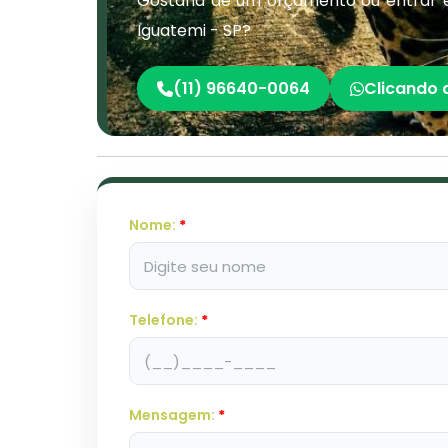
Gostaria de um orçamento ou entrar 
Iguatemi - SP?
(11) 96640-0064
Clicando 
Nome:
*
Telefone:
*
Mensagem:
*