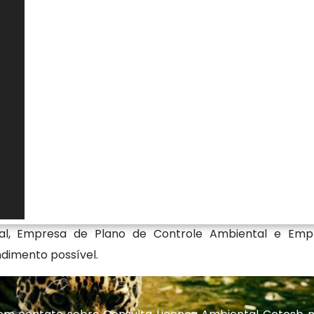
nternacionais de qualidade, encontrou o lugar certo.
a especializada em consultoria ambiental com soluções
ção do meio ambiente. Quer saber mais sobre nossas
 site! Se preferir, entre em contato com nossos
ação disponíveis e saiba mais.
onsulta licença ambiental cetesb
gmento de Ambiental, a Florestativa Solucoes Ambien
Consulta Licença Ambiental Cetesb no Jardim Iguatemi -
os especializados em Renovação da Licença de Opera
al, Empresa de Plano de Controle Ambiental e Emp
dimento possível.