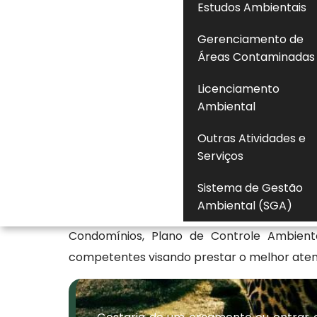
Estudos Ambientais
de atendimento e cumprimento de padrões i
Gerenciamento de
Seja bem-vindo à FlorestAtiva, uma empres
Áreas Contaminadas
diversas em sustentabilidade e preserva
soluções? Continue navegando em nosso
Licenciamento
especialistas através dos canais de comunic
Ambiental
Empresa especializada em c
Outras Atividades e
Serviços
Sendo uma das principais empresas do se
Sistema de Gestão
mercado com o objetivo de disponibilizar 
Ambiental (SGA)
Venha e faça um orçamento. Além de serm
Condomínios, Plano de Controle Ambient
competentes visando prestar o melhor aten