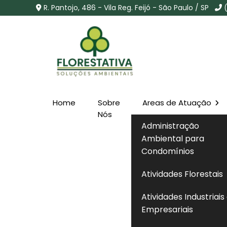
R. Pantojo, 486 - Vila Reg. Feijó - São Paulo / SP
Home
Sobre
Areas de Atuação
Consulta Licença Amb
Nós
Administração
no Jardim Iguatemi - 
Ambiental para
Condomínios
Home
»
Informações
»
Consulta Licença Ambiental C
Atividades Florestais
Atividades Industriais
Empresariais
Se você está procurando por soluções em
qualificados, entendimento completo das no