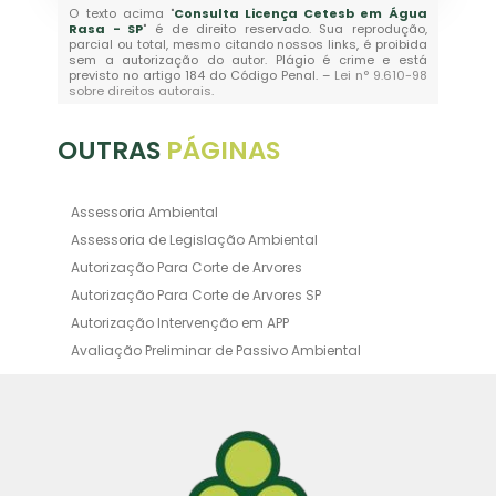
O texto acima "
Consulta Licença Cetesb em Água
Rasa - SP
" é de direito reservado. Sua reprodução,
parcial ou total, mesmo citando nossos links, é proibida
sem a autorização do autor. Plágio é crime e está
previsto no artigo 184 do Código Penal. –
Lei n° 9.610-98
sobre direitos autorais
.
OUTRAS
PÁGINAS
Assessoria Ambiental
Assessoria de Legislação Ambiental
Autorização Para Corte de Arvores
Autorização Para Corte de Arvores SP
Autorização Intervenção em APP
Avaliação Preliminar de Passivo Ambiental
Averbação Ambiental
Averbação Licença Ambiental
Certificado de Movimentação de Resíduos de
Interesse Ambiental
Certificado de Movimentação de Resíduos de
Interesse Ambiental Cadri