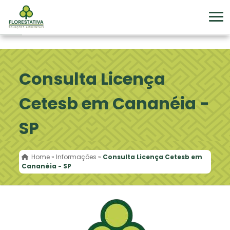
Consulta Licença
Cetesb em Cananéia -
SP
Home
»
Informações
»
Consulta Licença Cetesb em
Cananéia - SP