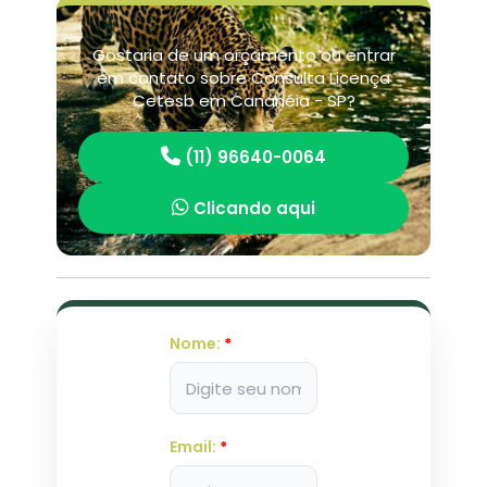
Gostaria de um orçamento ou entrar
em contato sobre Consulta Licença
Cetesb em Cananéia - SP?
(11) 96640-0064
Clicando aqui
Nome:
*
Email:
*