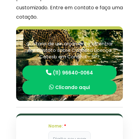
customizado. Entre em contato e faça uma
cotação.
Gostaria de um orçamento ou entrar
em contato sobre Consulta Licença
Cetesb em Conchal - SP?
(11) 96640-0064
Clicando aqui
Nome:
*