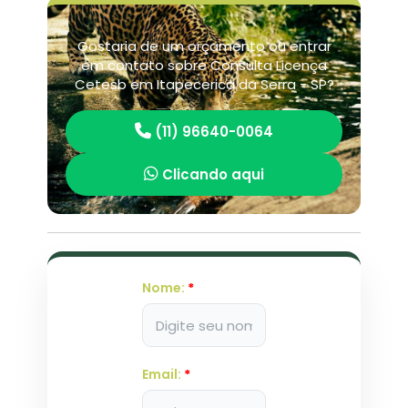
Gostaria de um orçamento ou entrar
em contato sobre Consulta Licença
Cetesb em Itapecerica da Serra - SP?
(11) 96640-0064
Clicando aqui
Nome:
*
Email:
*