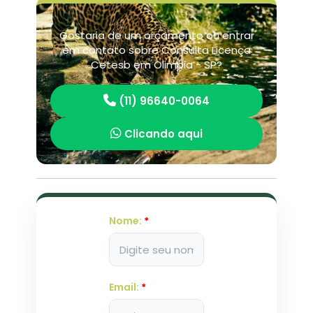
Gostaria de um orçamento ou entrar
em contato sobre Consulta Licença
Cetesb em Olimpia - SP?
(11) 96640-0064
Clicando aqui
Nome:
*
Email:
*