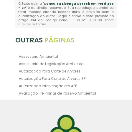
O texto acima "
Consulta Licença Cetesb em Perdizes
- SP
" é de direito reservado. Sua reprodução, parcial ou
total, mesmo citando nossos links, é proibida sem a
autorização do autor. Plágio é crime e está previsto no
artigo 184 do Código Penal. –
Lei n° 9.610-98 sobre
direitos autorais
.
OUTRAS
PÁGINAS
Assessoria Ambiental
Assessoria de Legislação Ambiental
Autorização Para Corte de Arvores
Autorização Para Corte de Arvores SP
Autorização Intervenção em APP
Avaliação Preliminar de Passivo Ambiental
Averbação Ambiental
Averbação Licença Ambiental
Certificado de Movimentação de Resíduos de
Interesse Ambiental
Certificado de Movimentação de Resíduos de
Interesse Ambiental Cadri