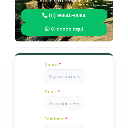
Cetesb em Perdizes - SP?
(11) 96640-0064
Clicando aqui
Nome:
*
Email:
*
Telefone:
*