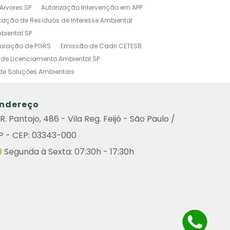
Arvores SP
Autorização Intervenção em APP
tação de Resíduos de Interesse Ambiental
biental SP
boração de PGRS
Emissão de Cadri CETESB
de Licenciamento Ambiental SP
de Soluções Ambientais
o Ambiental Simplificado
tal
Investigação Ambiental Preliminar
ndereço
s Poluidoras
Outorga Ambiental
R. Pantojo, 486 - Vila Reg. Feijó - São Paulo /
Ambiental
Sistema de Gestão Ambiental
P - CEP: 03343-000
amento Ambiental
do Ambiental
Remoção de Arvore
Segunda à Sexta: 07:30h - 17:30h
iental
Consulta Cadri
Consulta Cadri Cetesb
ultoria
Licença Ambiental Cetesb Consulta
enciamento Ambiental de Atividades Poluidoras
de Graprohab Licenciamento Ambiental
Contratar Projeto Compensação Ambiental
icenciamento Ambiental Industrial