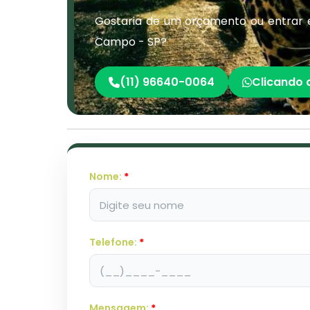
Gostaria de um orçamento ou entrar 
Campo - SP?
(11) 96640-0064
Clicando 
Nome:
*
Telefone:
*
Mensagem:
*