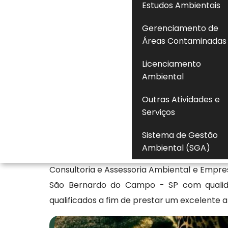
Estudos Ambientais
condicionantes e eventuais pendências vi
Gerenciamento de
para garantir que a atividade esteja ope
Áreas Contaminadas
estabelecidas no processo de licencia
autuações, embargos e sanções administrativ
Licenciamento
manter o controle sobre a regularidade
Ambiental
normativa e estabilidade operacional perant
Outras Atividades e
Serviços
Saiba mais sobre a consulta
Sistema de Gestão
Utilizando os melhores recursos disponívei
Ambiental (SGA)
fato de proporcionar a excelência atravé
Consultoria e Assessoria Ambiental e Empre
São Bernardo do Campo - SP com qualidad
qualificados a fim de prestar um excelente 