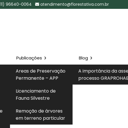
(11) 96640-0064
atendimento@florestativa.com.br
Publicações
Blog
esb em São
Areas de Preservação
A importância da ass
 SP
Permanente – APP
processo GRAPROHAB
Solicite um 
Licenciamento de
São Bernardo do Campo - SP
Fauna Silvestre
 e
Remoção de árvores
em terreno particular
to de verificação da situação de licenças ambientais
de São Paulo, permitindo confirmar validade, prazos,