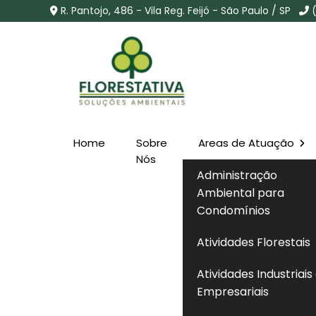
R. Pantojo, 486 - Vila Reg. Feijó - São Paulo / SP
Home
Sobre
Areas de Atuação
Consulta Licença Cet
Nós
Administração
Bernardo do Campo -
Ambiental para
Condomínios
Home
»
Informações
»
Consulta Licença Cetesb em 
Atividades Florestais
Atividades Industriais
Empresariais
A
consulta licença cetesb
é o procedimen
emitidas pelo órgão ambiental do Estado 