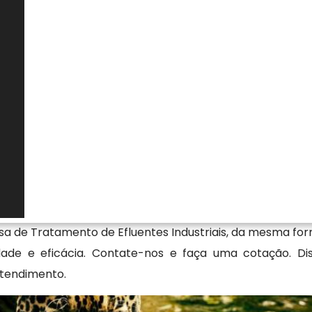
nculadas ao empreendimento. Essa análise é essencial
rando de acordo com as exigências técnicas e legais
mento. O acompanhamento adequado reduz riscos de
as, além de oferecer maior previsibilidade jurídica. Ao
 documental, o responsável assegura conformidade
e a fiscalização ambiental.
 licença cetesb
s no mercado, a Florestativa Solucoes Ambientais Ltda 
s de Auditoria Ambiental, Remoção de Arvore, Licencia
sa de Tratamento de Efluentes Industriais, da mesma f
e e eficácia. Contate-nos e faça uma cotação. Disp
atendimento.