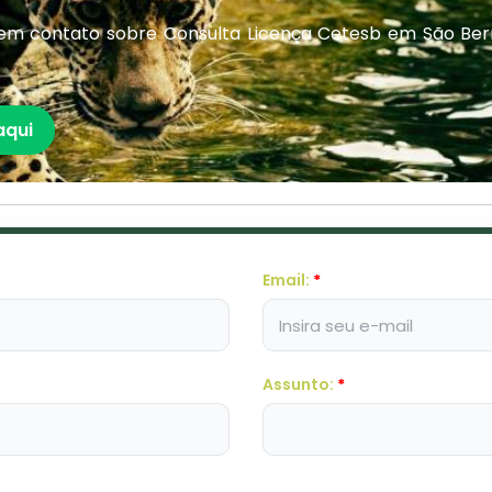
em contato sobre Consulta Licença Cetesb em São Be
aqui
Email:
*
Assunto:
*