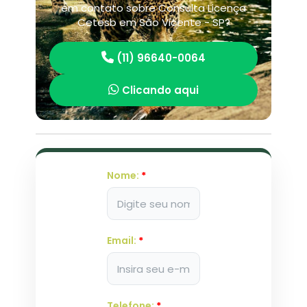
em contato sobre Consulta Licença
Cetesb em São Vicente - SP?
(11) 96640-0064
Clicando aqui
Nome:
*
Email:
*
Telefone:
*