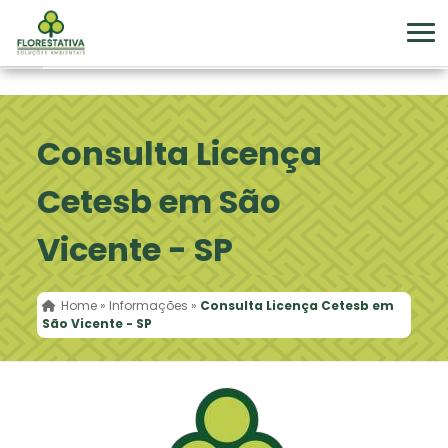
Consulta Licença
Cetesb em São
Vicente - SP
Home
»
Informações
»
Consulta Licença Cetesb em
São Vicente - SP