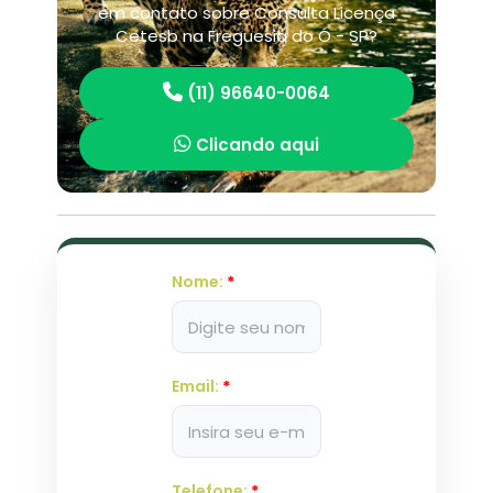
em contato sobre Consulta Licença
Cetesb na Freguesia do Ó - SP?
(11) 96640-0064
Clicando aqui
Nome:
*
Email:
*
Telefone:
*