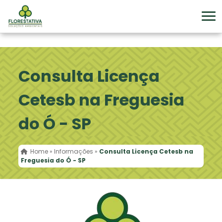
Consulta Licença
Cetesb na Freguesia
do Ó - SP
Home
»
Informações
»
Consulta Licença Cetesb na
Freguesia do Ó - SP