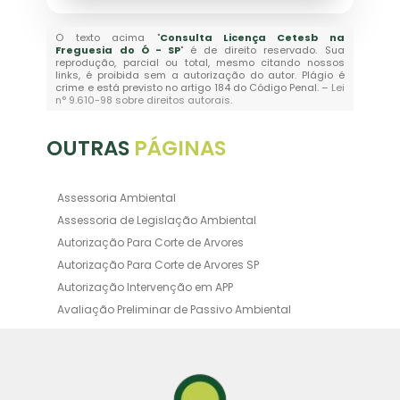
O texto acima "
Consulta Licença Cetesb na
Freguesia do Ó - SP
" é de direito reservado. Sua
reprodução, parcial ou total, mesmo citando nossos
links, é proibida sem a autorização do autor. Plágio é
crime e está previsto no artigo 184 do Código Penal. –
Lei
n° 9.610-98 sobre direitos autorais
.
OUTRAS
PÁGINAS
Assessoria Ambiental
Assessoria de Legislação Ambiental
Autorização Para Corte de Arvores
Autorização Para Corte de Arvores SP
Autorização Intervenção em APP
Avaliação Preliminar de Passivo Ambiental
Averbação Ambiental
Averbação Licença Ambiental
Certificado de Movimentação de Resíduos de
Interesse Ambiental