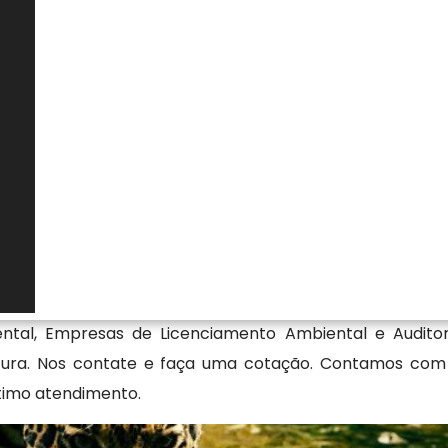
nculadas ao empreendimento. Essa análise é essencial
rando de acordo com as exigências técnicas e legais
mento. O acompanhamento adequado reduz riscos de
as, além de oferecer maior previsibilidade jurídica. Ao
 documental, o responsável assegura conformidade
e a fiscalização ambiental.
 licença cetesb
restativa Solucoes Ambientais Ltda atua com o objetiv
na Vila Formosa - SP, quanto em Autorização de Supres
tal, Empresas de Licenciamento Ambiental e Auditori
ocura. Nos contate e faça uma cotação. Contamos com 
timo atendimento.