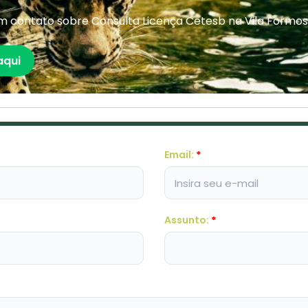
 contato sobre Consulta Licença Cetesb na Vila Formos
aqui
Email:
*
Assunto:
*