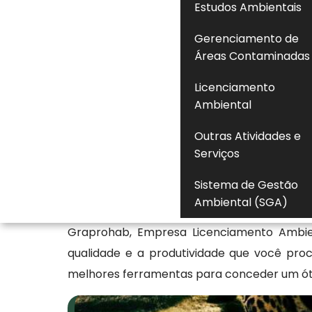
Estudos Ambientais
condicionantes e eventuais pendências vi
Gerenciamento de
para garantir que a atividade esteja ope
Áreas Contaminadas
estabelecidas no processo de licencia
autuações, embargos e sanções administrativ
Licenciamento
manter o controle sobre a regularidade
Ambiental
normativa e estabilidade operacional perant
Outras Atividades e
Serviços
Saiba mais sobre a consulta
Sistema de Gestão
Se destacando no setor de Ambiental, a Flo
Ambiental (SGA)
nas questões de Consulta Licença Cetesb 
Graprohab, Empresa Licenciamento Ambien
qualidade e a produtividade que você pr
melhores ferramentas para conceder um ó