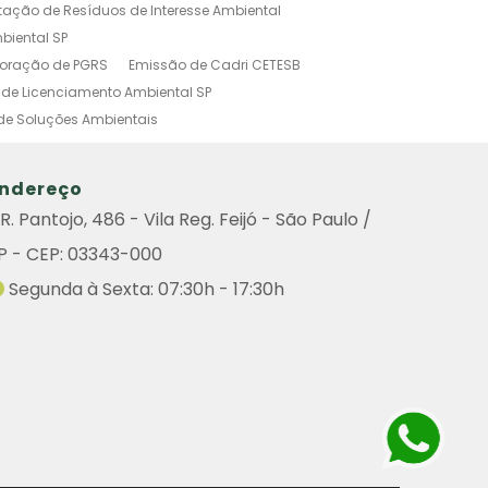
tação de Resíduos de Interesse Ambiental
biental SP
boração de PGRS
Emissão de Cadri CETESB
de Licenciamento Ambiental SP
de Soluções Ambientais
o Ambiental Simplificado
tal
Investigação Ambiental Preliminar
ndereço
s Poluidoras
Outorga Ambiental
R. Pantojo, 486 - Vila Reg. Feijó - São Paulo /
Ambiental
Sistema de Gestão Ambiental
P - CEP: 03343-000
amento Ambiental
do Ambiental
Remoção de Arvore
Segunda à Sexta: 07:30h - 17:30h
iental
Consulta Cadri
Consulta Cadri Cetesb
ultoria
Licença Ambiental Cetesb Consulta
enciamento Ambiental de Atividades Poluidoras
de Graprohab Licenciamento Ambiental
Contratar Projeto Compensação Ambiental
icenciamento Ambiental Industrial
Poda de Árvores