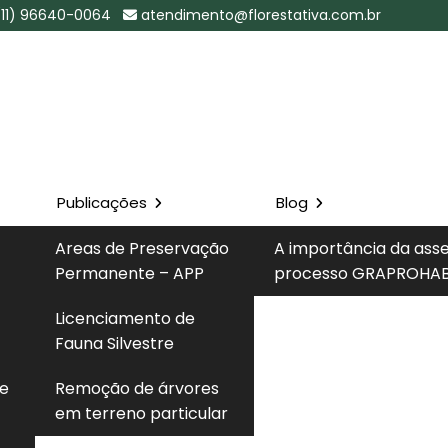
(11) 96640-0064
atendimento@florestativa.com.br
Publicações
Blog
sb na Vila
Areas de Preservação
A importância da ass
Permanente – APP
processo GRAPROHAB
Solicite um 
Licenciamento de
ila Formosa - SP
Fauna Silvestre
 e
Remoção de árvores
em terreno particular
to de verificação da situação de licenças ambientais
de São Paulo, permitindo confirmar validade, prazos,