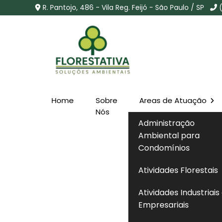
R. Pantojo, 486 - Vila Reg. Feijó - São Paulo / SP
Home
Sobre
Areas de Atuação
Consulta Licença Cete
Nós
Administração
Formosa - SP
Ambiental para
Condomínios
Home
»
Informações
»
Consulta Licença Cetesb na V
Atividades Florestais
Atividades Industriais
Empresariais
A
consulta licença cetesb
é o procedimen
emitidas pelo órgão ambiental do Estado 