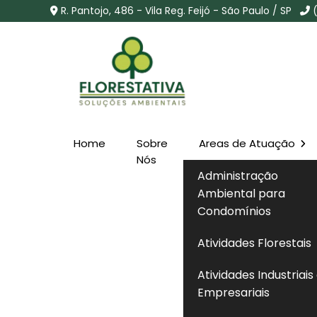
R. Pantojo, 486 - Vila Reg. Feijó - São Paulo / SP
Home
Sobre
Areas de Atuação
Consulta Licença Cete
Nós
Administração
Guilherme - SP
Ambiental para
Condomínios
Home
»
Informações
»
Consulta Licença Cetesb na V
Atividades Florestais
Atividades Industriais
Empresariais
A
consulta licença cetesb
é o procedimen
emitidas pelo órgão ambiental do Estado 