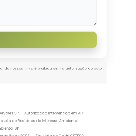
itando nossos links, é proibida sem a autorização do autor.
Arvores SP
Autorização Intervenção em APP
tação de Resíduos de Interesse Ambiental
biental SP
boração de PGRS
Emissão de Cadri CETESB