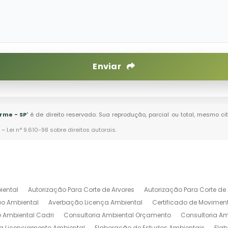
Enviar
rme - SP
" é de direito reservado. Sua reprodução, parcial ou total, mesmo c
. –
Lei n° 9.610-98 sobre direitos autorais
.
iental
Autorização Para Corte de Arvores
Autorização Para Corte de 
o Ambiental
Averbação Licença Ambiental
Certificado de Movimen
e Ambiental Cadri
Consultoria Ambiental Orçamento
Consultoria Am
ia Licenciamento Ambiental
Elaboração de Estudos Ambientais
Ela