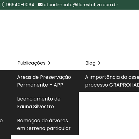
(11) 96640-0064
atendimento@florestativa.com.br
Publicações
Blog
sb na Vila
Areas de Preservação
A importância da ass
Permanente – APP
processo GRAPROHAB
Solicite um 
Licenciamento de
ila Guilherme - SP
Fauna Silvestre
 e
Remoção de árvores
em terreno particular
to de verificação da situação de licenças ambientais
de São Paulo, permitindo confirmar validade, prazos,