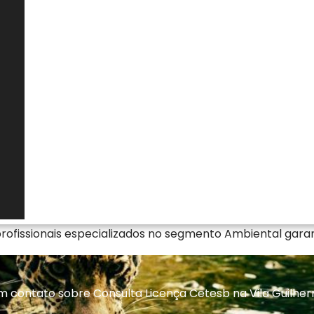
nculadas ao empreendimento. Essa análise é essencial
rando de acordo com as exigências técnicas e legais
mento. O acompanhamento adequado reduz riscos de
as, além de oferecer maior previsibilidade jurídica. Ao
 documental, o responsável assegura conformidade
e a fiscalização ambiental.
 licença cetesb
herme - SP ou Licença de Operação Cetesb Consulta, Emp
o Cetesb Consulta e Empresa de Autorizações para Cort
 profissionais especializados no segmento Ambiental garan
 contato sobre Consulta Licença Cetesb na Vila Guilhe