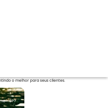
resas de Licenciamento Ambiental, Corte de
e de Árvores com excelência, a Florestativa
tindo o melhor para seus clientes.
rme - SP?