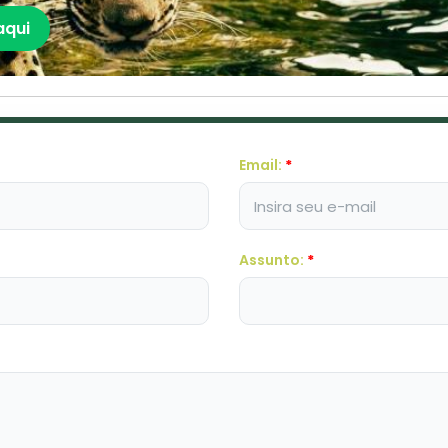
aqui
Email:
*
Assunto:
*