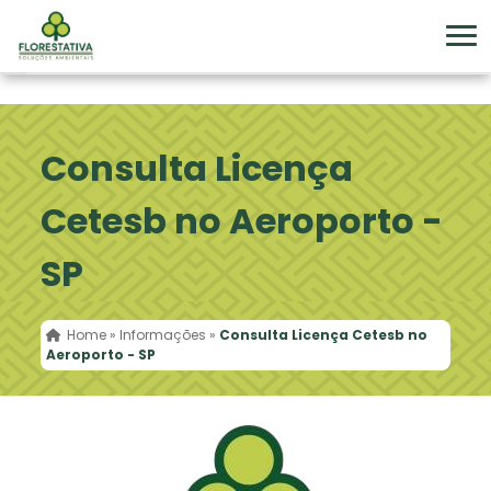
Consulta Licença
Cetesb no Aeroporto -
SP
Home
»
Informações
»
Consulta Licença Cetesb no
Aeroporto - SP