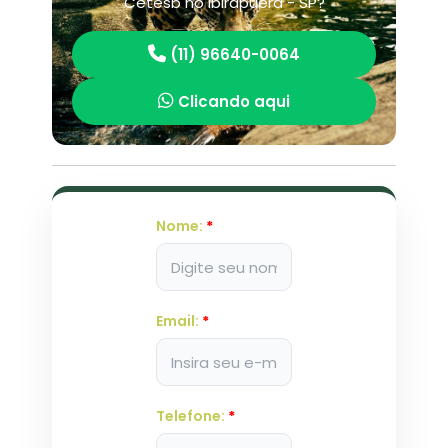
Cetesb no Ibirapuera - SP?
(11) 96640-0064
Clicando aqui
Nome:
*
Email:
*
Telefone:
*