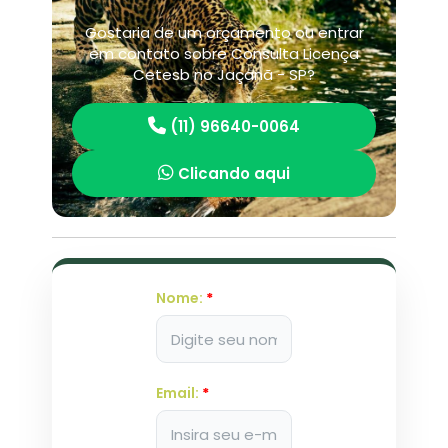
Gostaria de um orçamento ou entrar
em contato sobre Consulta Licença
Cetesb no Jaçanã - SP?
(11) 96640-0064
Clicando aqui
Nome:
*
Email:
*