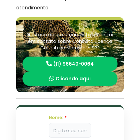
atendimento.
Gostaria de um orçamento ou entrar
em contato sobre Consulta Licença
Cetesb no Morumbi - SP?
(11) 96640-0064
Clicando aqui
Nome:
*