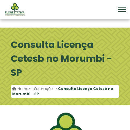
Consulta Licença
Cetesb no Morumbi -
SP
Home
»
Informações
»
Consulta Licença Cetesb no
Morumbi - SP