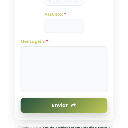
Assunto:
*
Mensagem:
*
Enviar
O texto acima "
Laudo Ambiental em Cândido Mota -