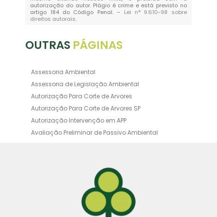
autorização do autor. Plágio é crime e está previsto no
artigo 184 do Código Penal. –
Lei n° 9.610-98 sobre
direitos autorais
.
OUTRAS
PÁGINAS
Assessoria Ambiental
Assessoria de Legislação Ambiental
Autorização Para Corte de Arvores
Autorização Para Corte de Arvores SP
Autorização Intervenção em APP
Avaliação Preliminar de Passivo Ambiental
Averbação Ambiental
Averbação Licença Ambiental
Certificado de Movimentação de Resíduos de
Interesse Ambiental
Certificado de Movimentação de Resíduos de
Interesse Ambiental Cadri
Consultoria Ambiental Orçamento