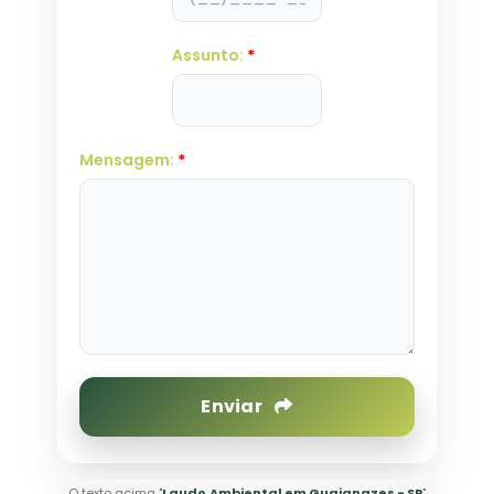
Assunto:
*
Mensagem:
*
Enviar
O texto acima "
Laudo Ambiental em Guaianazes - SP
"