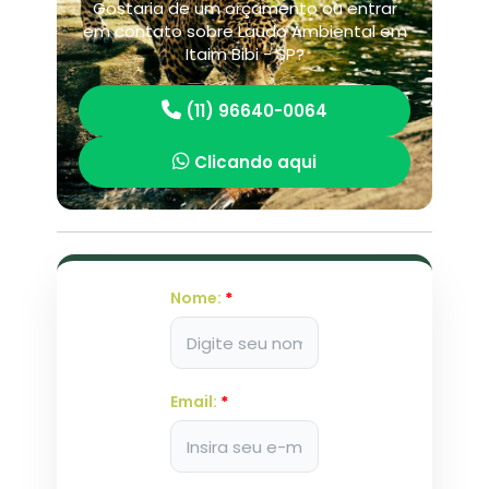
Gostaria de um orçamento ou entrar
em contato sobre Laudo Ambiental em
Itaim Bibi - SP?
(11) 96640-0064
Clicando aqui
Nome:
*
Email:
*