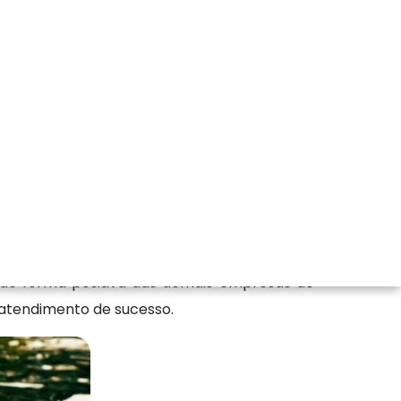
lo empreendimento.
l
iental, conte com a Florestativa Solucoes
oria Ambiental, Solucoes Ambientais, Laudo
de forma positiva das demais empresas de
m atendimento de sucesso.