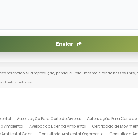
Enviar
reito reservado. Sua reprodução, parcial ou total, mesmo citando nossos links, 
re direitos autorais
.
iental
Autorização Para Corte de Arvores
Autorização Para Corte de 
o Ambiental
Averbação Licença Ambiental
Certificado de Movimen
e Ambiental Cadri
Consultoria Ambiental Orçamento
Consultoria Am