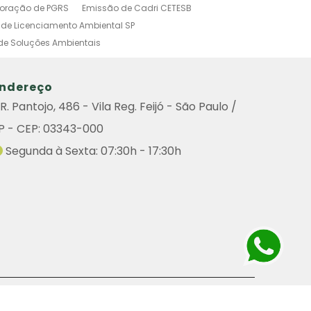
boração de PGRS
Emissão de Cadri CETESB
de Licenciamento Ambiental SP
de Soluções Ambientais
o Ambiental Simplificado
tal
Investigação Ambiental Preliminar
ndereço
s Poluidoras
Outorga Ambiental
R. Pantojo, 486 - Vila Reg. Feijó - São Paulo /
Ambiental
Sistema de Gestão Ambiental
P - CEP: 03343-000
amento Ambiental
do Ambiental
Remoção de Arvore
Segunda à Sexta: 07:30h - 17:30h
iental
Consulta Cadri
Consulta Cadri Cetesb
ultoria
Licença Ambiental Cetesb Consulta
enciamento Ambiental de Atividades Poluidoras
de Graprohab Licenciamento Ambiental
Contratar Projeto Compensação Ambiental
icenciamento Ambiental Industrial
Poda de Árvores
Industriais
Plano de Controle Ambiental