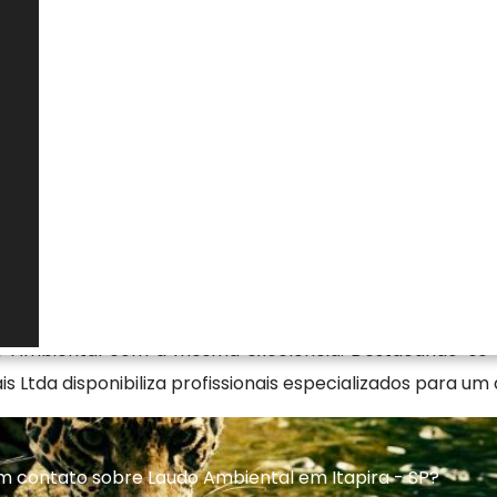
mento pode ser exigido em processos de licenciamento,
investigações ambientais ou atendimentos a exigências de
envolve análise de campo, levantamento de dados,
técnica conforme a legislação vigente. Um laudo bem
bsidia decisões estratégicas e demonstra conformidade
embargos e responsabilidades futuras ao responsável pe
nálise e emissão de laudo ambienta
l em Itapira - SP de maior qualidade no segmento Amb
 Empresa de Graprohab Licenciamento Ambiental, Audit
e Ambiental com a mesma excelência. Destacando-se 
s Ltda disponibiliza profissionais especializados para u
m contato sobre Laudo Ambiental em Itapira - SP?