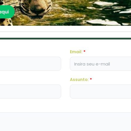
aqui
Email:
*
Assunto:
*