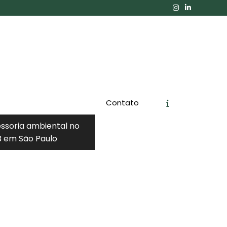
Contato
essoria ambiental no
Orçamento
Chame no WhatsApp
 em São Paulo
Informações