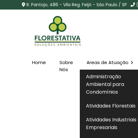
R. Pantojo, 486 - Vila Reg. Feijó - São Paulo / SP
Home
Sobre
Areas de Atuação
Laudo Ambiental em It
Nós
Administração
Ambiental para
Home
»
Informações
»
Laudo Ambiental em Itapira -
Condomínios
Atividades Florestais
O
Laudo Ambiental em Itapira - SP
é 
Atividades Industriais
habilitado com a finalidade de avaliar 
Empresariais
atividade, identificando impactos existe