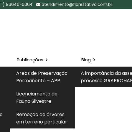
(11) 96640-0064
atendimento@florestativa.com.br
Publicações
Blog
apira - SP
Areas de Preservação
A importância da ass
Solicite um 
Permanente – APP
processo GRAPROHAB
 SP
Licenciamento de
Fauna Silvestre
um documento técnico elaborado por profissional
 e
Remoção de árvores
condições ambientais de uma área, empreendimento ou
em terreno particular
ntes ou potenciais e indicando medidas corretivas ou