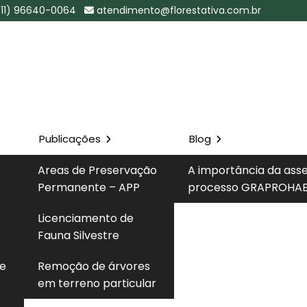
(11) 96640-0064
atendimento@florestativa.com.br
Publicações
Blog
airro do
Areas de Preservação
A importância da ass
Permanente – APP
processo GRAPROHAB
Solicite um 
Licenciamento de
 Limão - SP
Fauna Silvestre
 e
Remoção de árvores
em terreno particular
em
Laudo Ambiental no Bairro do Limão - SP
com
completo das normas técnicas e legais vigentes, ampla