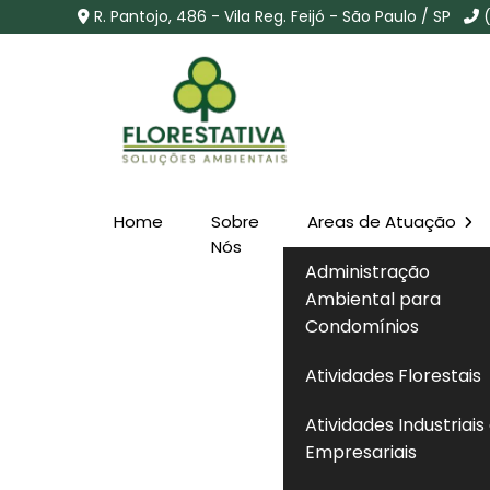
R. Pantojo, 486 - Vila Reg. Feijó - São Paulo / SP
Home
Sobre
Areas de Atuação
Laudo Ambiental no B
Nós
Administração
Limão - SP
Ambiental para
Condomínios
Home
»
Informações
»
Laudo Ambiental no Bairro do
Atividades Florestais
Atividades Industriais
Empresariais
Se você está procurando por soluções 
profissionais qualificados, entendimento 