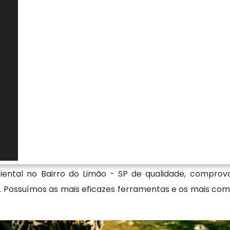
nto de padrões internacionais de qualidade, encontrou
va, uma empresa especializada em consultoria ambiental
de e preservação do meio ambiente. Quer saber mais
do em nosso site! Se preferir, entre em contato com
comunicação disponíveis e saiba mais.
em análise e emissão de laudo
ntio Florestal, Corte de Árvore em Terreno Particular,
res, a Florestativa Solucoes Ambientais Ltda investe n
ental no Bairro do Limão - SP de qualidade, comprova
 Possuímos as mais eficazes ferramentas e os mais comp