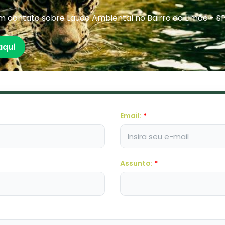
 contato sobre Laudo Ambiental no Bairro do Limão - S
aqui
Email:
*
Assunto:
*