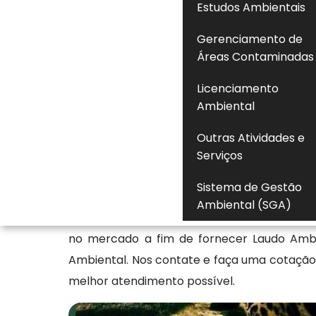
Estudos Ambientais
disponibilidade de atendimento e cumprime
Gerenciamento de
o lugar certo. Seja bem-vindo à FlorestAti
Áreas Contaminadas
com soluções diversas em sustentabilida
sobre nossas soluções? Continue navegan
Licenciamento
nossos especialistas através dos canais de 
Ambiental
Empresa especializada 
Outras Atividades e
Serviços
ambiental
Sistema de Gestão
Além de ser especializada em Empresa de Pla
Ambiental (SGA)
Consulta Cadri e Empresa de Plantio de Arvo
no mercado a fim de fornecer Laudo Ambi
Ambiental. Nos contate e faça uma cotação.
melhor atendimento possível.