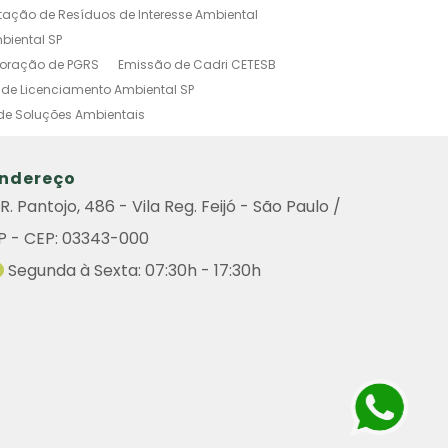
tação de Resíduos de Interesse Ambiental
biental SP
boração de PGRS
Emissão de Cadri CETESB
de Licenciamento Ambiental SP
de Soluções Ambientais
o Ambiental Simplificado
tal
Investigação Ambiental Preliminar
ndereço
s Poluidoras
Outorga Ambiental
R. Pantojo, 486 - Vila Reg. Feijó - São Paulo /
Ambiental
Sistema de Gestão Ambiental
P - CEP: 03343-000
amento Ambiental
do Ambiental
Remoção de Arvore
Segunda à Sexta: 07:30h - 17:30h
iental
Consulta Cadri
Consulta Cadri Cetesb
ultoria
Licença Ambiental Cetesb Consulta
enciamento Ambiental de Atividades Poluidoras
de Graprohab Licenciamento Ambiental
Contratar Projeto Compensação Ambiental
icenciamento Ambiental Industrial
Poda de Árvores