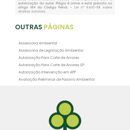
autorização do autor. Plágio é crime e está previsto no
artigo 184 do Código Penal. –
Lei n° 9.610-98 sobre
direitos autorais
.
OUTRAS
PÁGINAS
Assessoria Ambiental
Assessoria de Legislação Ambiental
Autorização Para Corte de Arvores
Autorização Para Corte de Arvores SP
Autorização Intervenção em APP
Avaliação Preliminar de Passivo Ambiental
Averbação Ambiental
Averbação Licença Ambiental
Certificado de Movimentação de Resíduos de
Interesse Ambiental
Certificado de Movimentação de Resíduos de
Interesse Ambiental Cadri
Consultoria Ambiental Orçamento