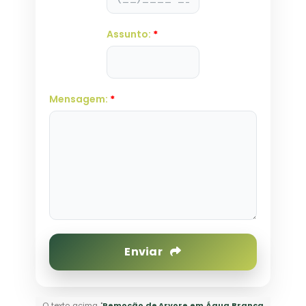
Assunto:
*
Mensagem:
*
Enviar
O texto acima "
Remoção de Arvore em Água Branca