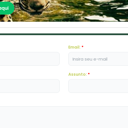
aqui
Email:
*
Assunto:
*