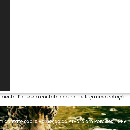
nacionais de qualidade, encontrou o lugar certo. Seja
specializada em consultoria ambiental com soluções
ção do meio ambiente. Quer saber mais sobre nossas
 site! Se preferir, entre em contato com nossos
ação disponíveis e saiba mais.
sários para remoção de arvore
a Licença de Operação Cetesb, Empresa de ASV, Soluc
estativa Solucoes Ambientais Ltda viabiliza Remoção de 
unimos a experiência de profissionais capacitados co
imento. Entre em contato conosco e faça uma cotação.
m contato sobre Remoção de Arvore em Perdizes - SP?