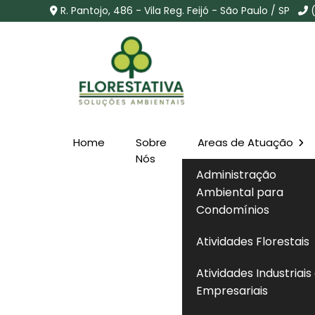
R. Pantojo, 486 - Vila Reg. Feijó - São Paulo / SP
Home
Sobre
Areas de Atuação
Remoção de Arvore em
Nós
Administração
SP
Ambiental para
Condomínios
Home
»
Informações
»
Remoção de Arvore em Perdiz
Atividades Florestais
Atividades Industriais
Empresariais
Se você está procurando por soluções 
entendimento completo das normas técn