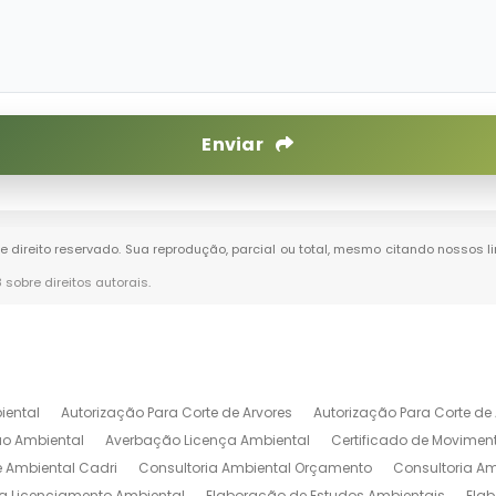
Enviar
de direito reservado. Sua reprodução, parcial ou total, mesmo citando nossos li
8 sobre direitos autorais
.
iental
Autorização Para Corte de Arvores
Autorização Para Corte de 
o Ambiental
Averbação Licença Ambiental
Certificado de Movimen
e Ambiental Cadri
Consultoria Ambiental Orçamento
Consultoria Am
ia Licenciamento Ambiental
Elaboração de Estudos Ambientais
Ela