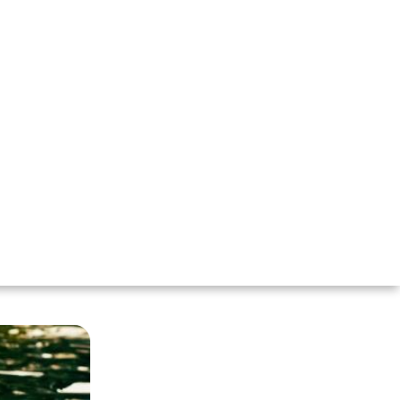
oes Ambientais, Cetesb Cadri e Empresa de
Arvore em Perdizes - SP com alta qualidade.
m os melhores recursos do mercado. Estamos