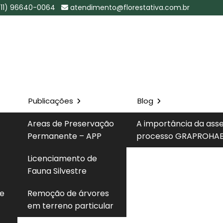
(11) 96640-0064
atendimento@florestativa.com.br
Publicações
Blog
 Perdizes -
Areas de Preservação
A importância da ass
Permanente – APP
processo GRAPROHAB
Solicite um 
Licenciamento de
es - SP
Fauna Silvestre
 e
Remoção de árvores
em terreno particular
em
remoção de arvore
com profissionais qualificados,
icas e legais vigentes, ampla disponibilidade de