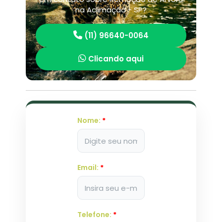
na Aclimação - SP?
(11) 96640-0064
Clicando aqui
Nome:
*
Email:
*
Telefone:
*