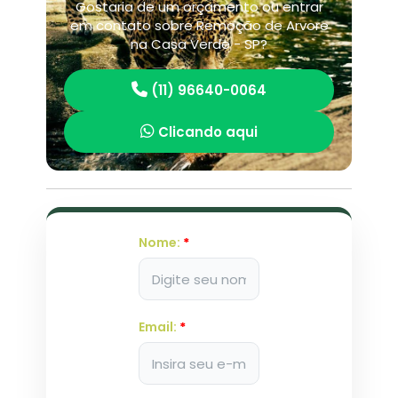
Gostaria de um orçamento ou entrar
em contato sobre Remoção de Arvore
na Casa Verde - SP?
(11) 96640-0064
Clicando aqui
Nome:
*
Email:
*