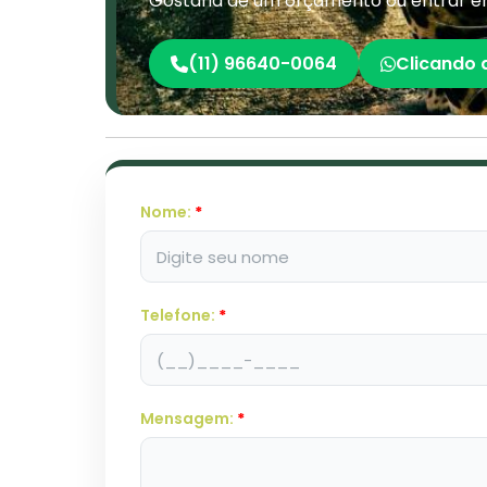
Gostaria de um orçamento ou entrar 
(11) 96640-0064
Clicando 
Nome:
*
Telefone:
*
Mensagem:
*