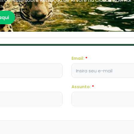
em contato sobre Remoção de Arvore na Cidade Ademar 
aqui
Email:
*
Assunto:
*