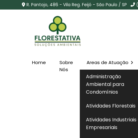
R. Pantojo, 486 - Vila Reg. Feijó - São Paulo / SP
Home
Sobre
Areas de Atuação
Remoção de Arvore n
Nós
Administração
Ademar - SP
Ambiental para
Condomínios
Home
»
Informações
»
Remoção de Arvore na Cidad
Atividades Florestais
Atividades Industriais
Empresariais
A
remoção de arvore
é um procedimento t
legais e ambientais, mesmo quando realiz