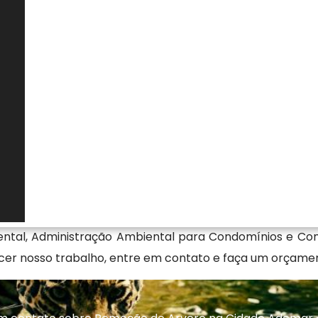
ado fitossanitário e a possível incidência de proteção
s casos, a atividade depende de autorização prévia do
de laudo técnico e justificativa formal. A condução
ponsabilidades administrativas, além de garantir que a
ntrole de impactos e respeito às diretrizes ambientais
sários para remoção de arvore
ondo Remoção de Arvore na Cidade Ademar - SP, a empr
 segmento Ambiental fornecendo, também Empresa de Tra
ental, Administração Ambiental para Condomínios e Cons
ecer nosso trabalho, entre em contato e faça um orçame