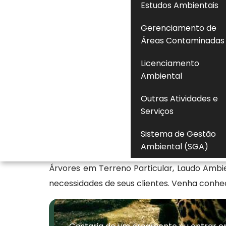
Estudos Ambientais
essencial avaliar a espécie, o porte, o est
Gerenciamento de
normativa municipal ou estadual. Em muito
Áreas Contaminadas
órgão ambiental competente, acompanhada 
adequada evita penalidades, embargos e res
Licenciamento
supressão vegetal ocorra com segurança, co
Ambiental
vigentes.
Outras Atividades e
Serviços
Entenda os processos neces
Sistema de Gestão
Sendo referência no ramo Ambiental, disp
Ambiental (SGA)
trabalha com os melhores profissionais do
Árvores em Terreno Particular, Laudo Ambi
necessidades de seus clientes. Venha conh