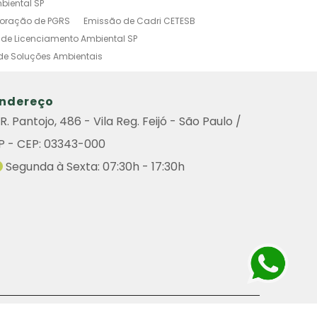
biental SP
boração de PGRS
Emissão de Cadri CETESB
de Licenciamento Ambiental SP
de Soluções Ambientais
o Ambiental Simplificado
tal
Investigação Ambiental Preliminar
ndereço
s Poluidoras
Outorga Ambiental
R. Pantojo, 486 - Vila Reg. Feijó - São Paulo /
Ambiental
Sistema de Gestão Ambiental
P - CEP: 03343-000
amento Ambiental
do Ambiental
Remoção de Arvore
Segunda à Sexta: 07:30h - 17:30h
iental
Consulta Cadri
Consulta Cadri Cetesb
ultoria
Licença Ambiental Cetesb Consulta
enciamento Ambiental de Atividades Poluidoras
de Graprohab Licenciamento Ambiental
Contratar Projeto Compensação Ambiental
icenciamento Ambiental Industrial
Poda de Árvores
Industriais
Plano de Controle Ambiental