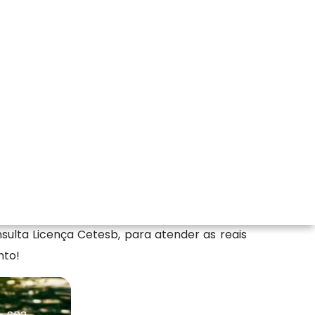
esa Florestativa Solucoes Ambientais Ltda
tamento de Efluentes Industriais, Corte de
ulta Licença Cetesb, para atender as reais
nto!