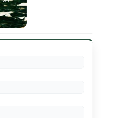
- SP?