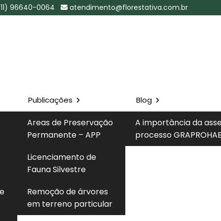
(11) 96640-0064
atendimento@florestativa.com.br
Publicações
Blog
a Cidade
Areas de Preservação
A importância da ass
Permanente – APP
processo GRAPROHAB
Solicite um 
Licenciamento de
e Ademar - SP
Fauna Silvestre
 e
Remoção de árvores
em terreno particular
écnico que deve ser conduzido com base em critérios
ado em propriedade privada. Antes da intervenção, é