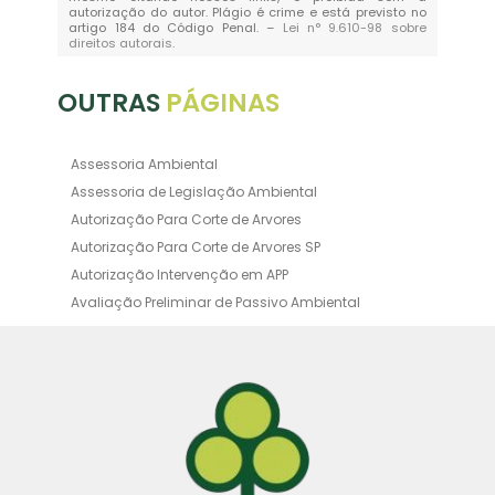
autorização do autor. Plágio é crime e está previsto no
artigo 184 do Código Penal. –
Lei n° 9.610-98 sobre
direitos autorais
.
OUTRAS
PÁGINAS
Assessoria Ambiental
Assessoria de Legislação Ambiental
Autorização Para Corte de Arvores
Autorização Para Corte de Arvores SP
Autorização Intervenção em APP
Avaliação Preliminar de Passivo Ambiental
Averbação Ambiental
Averbação Licença Ambiental
Certificado de Movimentação de Resíduos de
Interesse Ambiental
Certificado de Movimentação de Resíduos de
Interesse Ambiental Cadri
Consultoria Ambiental Orçamento