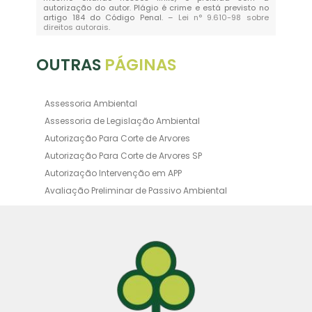
autorização do autor. Plágio é crime e está previsto no
artigo 184 do Código Penal. –
Lei n° 9.610-98 sobre
direitos autorais
.
OUTRAS
PÁGINAS
Assessoria Ambiental
Assessoria de Legislação Ambiental
Autorização Para Corte de Arvores
Autorização Para Corte de Arvores SP
Autorização Intervenção em APP
Avaliação Preliminar de Passivo Ambiental
Averbação Ambiental
Averbação Licença Ambiental
Certificado de Movimentação de Resíduos de
Interesse Ambiental
Certificado de Movimentação de Resíduos de
Interesse Ambiental Cadri
Consultoria Ambiental Orçamento