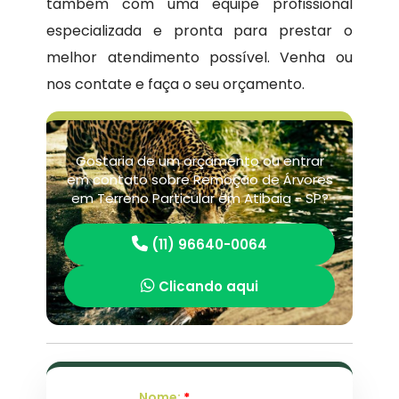
também com uma equipe profissional
especializada e pronta para prestar o
melhor atendimento possível. Venha ou
nos contate e faça o seu orçamento.
Gostaria de um orçamento ou entrar
em contato sobre Remoção de Árvores
em Terreno Particular em Atibaia - SP?
(11) 96640-0064
Clicando aqui
Nome:
*