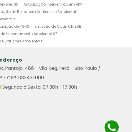
Arvores SP
Autorização Intervenção em APP
tação de Resíduos de Interesse Ambiental
biental SP
boração de PGRS
Emissão de Cadri CETESB
de Licenciamento Ambiental SP
de Soluções Ambientais
o Ambiental Simplificado
tal
Investigação Ambiental Preliminar
ndereço
s Poluidoras
Outorga Ambiental
R. Pantojo, 486 - Vila Reg. Feijó - São Paulo /
Ambiental
Sistema de Gestão Ambiental
P - CEP: 03343-000
amento Ambiental
do Ambiental
Remoção de Arvore
Segunda à Sexta: 07:30h - 17:30h
iental
Consulta Cadri
Consulta Cadri Cetesb
ultoria
Licença Ambiental Cetesb Consulta
enciamento Ambiental de Atividades Poluidoras
de Graprohab Licenciamento Ambiental
Contratar Projeto Compensação Ambiental
icenciamento Ambiental Industrial