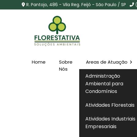
R. Pantojo, 486 - Vila Reg. Feijó - São Paulo / SP
Home
Sobre
Areas de Atuação
Remoção de Árvores 
Nós
Administração
Particular em Guarara
Ambiental para
Condomínios
Home
»
Informações
»
Remoção de Árvores em Terre
Atividades Florestais
Atividades Industriais
Empresariais
A
remoção de árvores em terreno partic
observar critérios ambientais e legais ant