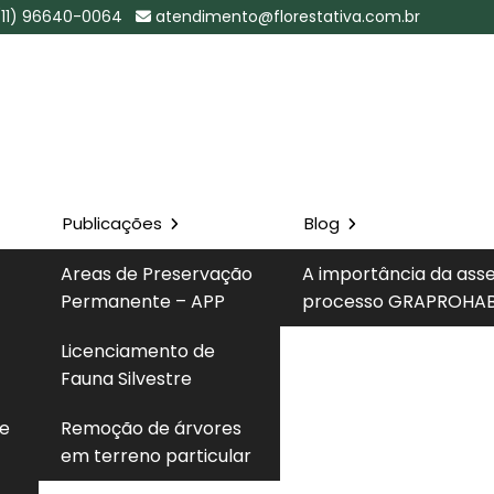
(11) 96640-0064
atendimento@florestativa.com.br
Publicações
Blog
em Terreno
Areas de Preservação
A importância da ass
pes - SP
Permanente – APP
processo GRAPROHAB
Solicite um 
Licenciamento de
no Particular em Guararapes - SP
Fauna Silvestre
 e
Remoção de árvores
em terreno particular
ular
consiste em um procedimento técnico que deve
es de qualquer intervenção, mesmo quando realizado em