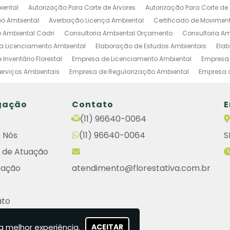
iental
Autorização Para Corte de Arvores
Autorização Para Corte de 
o Ambiental
Averbação Licença Ambiental
Certificado de Movimen
e Ambiental Cadri
Consultoria Ambiental Orçamento
Consultoria Am
ia Licenciamento Ambiental
Elaboração de Estudos Ambientais
Ela
Inventário Florestal
Empresa de Licenciamento Ambiental
Empresa 
erviços Ambientais
Empresa de Regularização Ambiental
Empresa 
 de Estudos Ambientais
Empresas de Investigação Ambiental
Estud
Condomínios
Gestão Ambiental Industrial
Inventario Florestal Ambien
gação
Contato
E
CETESB
Licença Para Intervenção em APP
Licenciamento de Atividade
e
(11) 96640-0064
Cadri
Serviços E Consultoria Ambiental
Serviços de Licenciamento 
 Nós
(11) 96640-0064
S
tema de Licenciamento de Atividades Poluidoras
Empresas de Licenci
em Terreno Particular
Remoção de Árvores em Terreno Particular
Lau
 de Atuação
ientais
Cetesb Cadri
Cetesb Consulta
Cetesb Licenciamento Amb
cação
atendimento@florestativa.com.br
biental Cetesb
Consulta Licença Cetesb
Engenharia Ambiental Cons
o Cetesb Consulta
Renovação da Licença de Operação Cetesb
Lic
ato
toria Ambiental
Autorização de Supressão de Vegetação
Empresa 
se e Aprovação de Projetos Habitacionais
Empresa de Plantio Florestal
do Site
nciamentos Ambientais
Empresa de Plantio de Arvores
Empresa de L
a melhor experiência.
ACEITAR