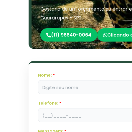
Gostaria de um orçamento ou entrar 
Guararapes - SP?
(11) 96640-0064
Clicando 
Nome:
*
Telefone:
*
Mensagem:
*