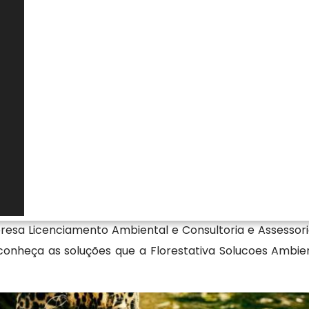
 da espécie, avaliação do porte, verificação de possíveis
ormas municipais e estaduais. Em muitos casos, é
ntal competente, acompanhada de laudo técnico e
uada reduz riscos estruturais, previne acidentes, evita
va, assegurando que a intervenção ocorra de maneira
, uso do imóvel e preservação ambiental.
l para remoção de árvores em terren
 experiente com Remoção de Árvores em Terreno Partic
 produtos e/ou serviços, como por exemplo Empresa de 
presa Licenciamento Ambiental e Consultoria e Assessor
onheça as soluções que a Florestativa Solucoes Ambie