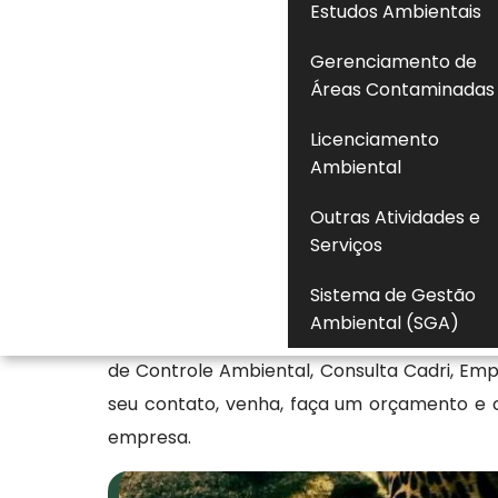
Estudos Ambientais
área privada. A análise envolve identificação
Gerenciamento de
restrições legais e enquadramento em n
Áreas Contaminadas
necessária autorização do órgão ambie
justificativa fundamentada. A execução adeq
Licenciamento
autuações e garante conformidade normati
Ambiental
responsável, com equilíbrio entre segurança
Outras Atividades e
Serviços
Segurança legal e ambienta
Sistema de Gestão
A Florestativa Solucoes Ambientais Ltda é
Ambiental (SGA)
Ambiental e atendemos com diversos outros
de Controle Ambiental, Consulta Cadri, Em
seu contato, venha, faça um orçamento e c
empresa.