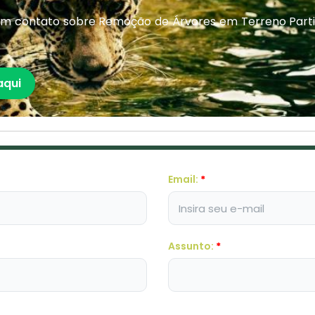
em contato sobre Remoção de Árvores em Terreno Part
aqui
Email:
*
Assunto:
*